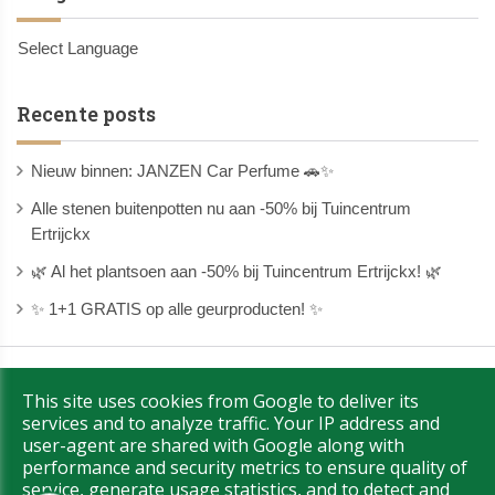
Select Language
Recente posts
Nieuw binnen: JANZEN Car Perfume 🚗✨
Alle stenen buitenpotten nu aan -50% bij Tuincentrum
Ertrijckx
🌿 Al het plantsoen aan -50% bij Tuincentrum Ertrijckx! 🌿
✨ 1+1 GRATIS op alle geurproducten! ✨
Copyright © 2026 Ertrijckx. All Rights Reserved.
|
This site uses cookies from Google to deliver its
|
Privacy & Cookies
UP-TO-DATE WebDesign
services and to analyze traffic. Your IP address and
user-agent are shared with Google along with
performance and security metrics to ensure quality of
service, generate usage statistics, and to detect and