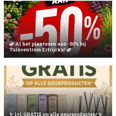
🌿 Al het plantsoen aan -50% bij
Tuincentrum Ertrijckx! 🌿
✨ 1+1 GRATIS op alle geurproducten! ✨