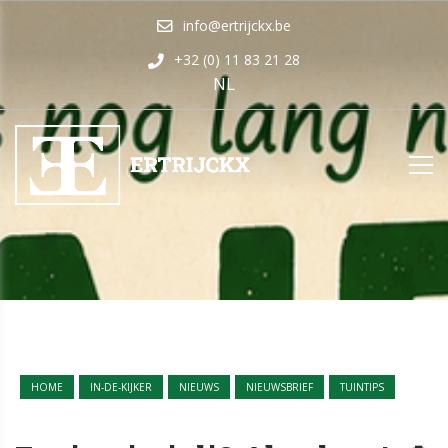
info@ertrijckx.be
+32 (0) 11 83 21 28
NL
HOME
IN-DE-KIJKER
NIEUWS
NIEUWSBRIEF
TUINTIPS