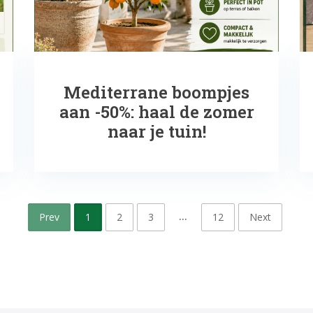
Mediterrane boompjes
aan -50%: haal de zomer
naar je tuin!
…
Prev
1
2
3
12
Next