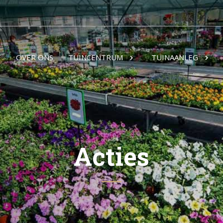
E
OVER ONS
TUINCENTRUM
TUINAANLEG
Acties