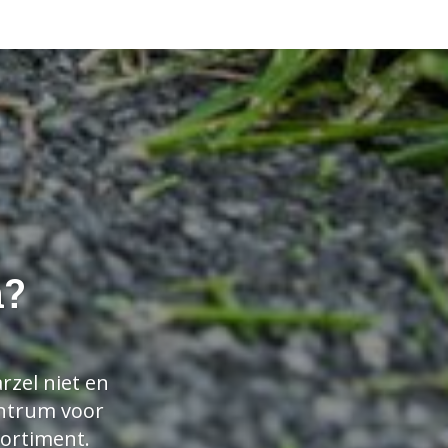
n?
rzel niet en
entrum voor
sortiment.