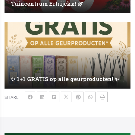
Tuincentrum Ertrijckx! 🌿
✨ 1+1 GRATIS op alle geurproducten! ✨
SHARE