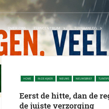
E
OVER ONS
TUINCENTRUM
TUINAANLEG
HOME
IN-DE-KIJKER
NIEUWS
NIEUWSBRIEF
TUINTIP
Eerst de hitte, dan de re
de juiste verzorging