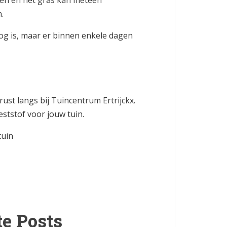
n en het gras kan meteen
.
og is, maar er binnen enkele dagen
ust langs bij Tuincentrum Ertrijckx.
eststof voor jouw tuin.
tuin
e Posts