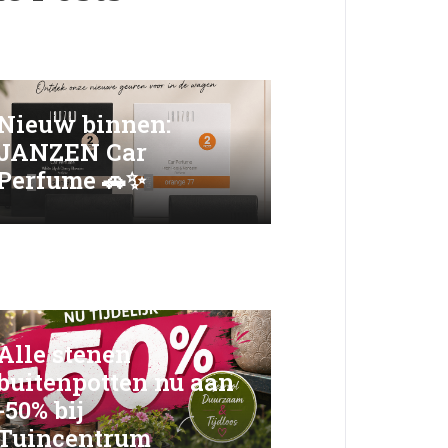
Nieuw binnen:
JANZEN Car
Perfume 🚗✨
Alle stenen
buitenpotten nu aan
-50% bij
Tuincentrum