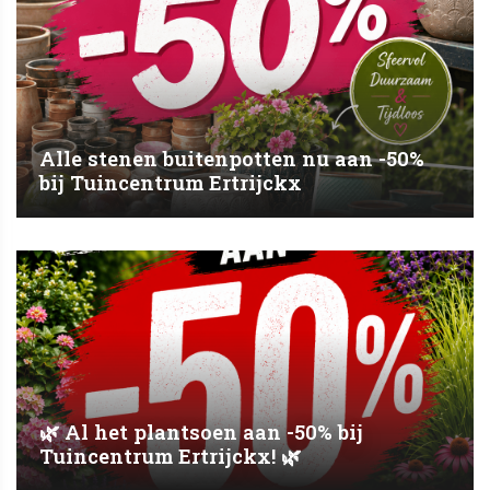
Alle stenen buitenpotten nu aan -50%
bij Tuincentrum Ertrijckx
🌿 Al het plantsoen aan -50% bij
Tuincentrum Ertrijckx! 🌿