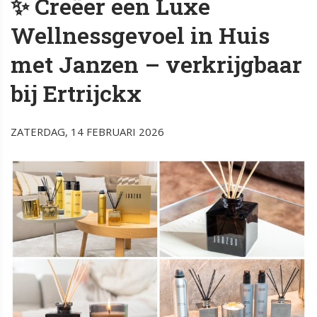
✨ Creëer een Luxe
Wellnessgevoel in Huis
met Janzen – verkrijgbaar
bij Ertrijckx
ZATERDAG, 14 FEBRUARI 2026