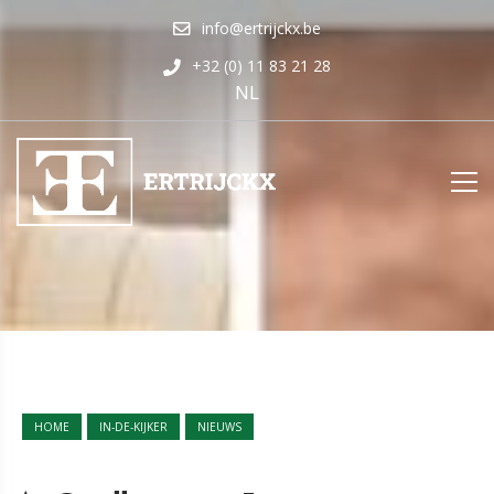
info@ertrijckx.be
+32 (0) 11 83 21 28
NL
HOME
IN-DE-KIJKER
NIEUWS