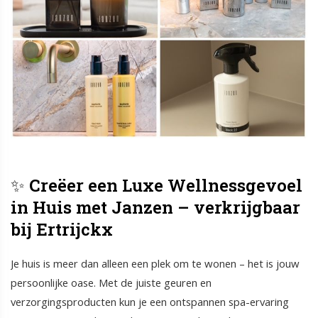
✨ Creëer een Luxe Wellnessgevoel
in Huis met Janzen – verkrijgbaar
bij Ertrijckx
Je huis is meer dan alleen een plek om te wonen – het is jouw
persoonlijke oase. Met de juiste geuren en
verzorgingsproducten kun je een ontspannen spa-ervaring