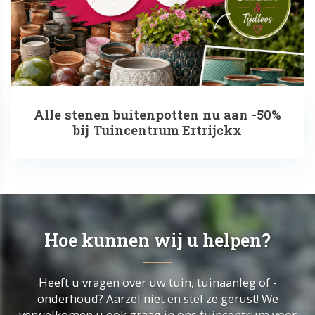
Alle stenen buitenpotten nu aan -50%
bij Tuincentrum Ertrijckx
Hoe kunnen wij u helpen?
Heeft u vragen over uw tuin, tuinaanleg of -
onderhoud? Aarzel niet en stel ze gerust! We
verwelkomen u ook graag in ons tuincentrum voor