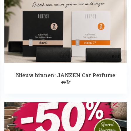
Nieuw binnen: JANZEN Car Perfume
🚗✨