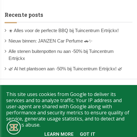
Recente posts
☀️ Alles voor de perfecte BBQ bij Tuincentrum Ertrijckx!
Nieuw binnen: JANZEN Car Perfume 🚗✨
Alle stenen buitenpotten nu aan -50% bij Tuincentrum
Ertrijckx
🌿 Al het plantsoen aan -50% bij Tuincentrum Ertrijckx! 🌿
Copyright © 2026 Ertrijckx. All Rights Reserved.
|
This site uses cookies from Google to deliver its
|
Privacy & Cookies
UP-TO-DATE WebDesign
services and to analyze traffic. Your IP address and
user-agent are shared with Google along with
performance and security metrics to ensure quality of
service, generate usage statistics, and to detect and
address abuse.
LEARN MORE
GOT IT