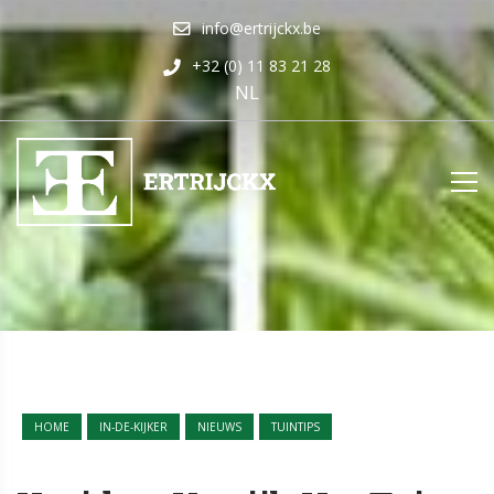
info@ertrijckx.be
+32 (0) 11 83 21 28
NL
HOME
IN-DE-KIJKER
NIEUWS
TUINTIPS