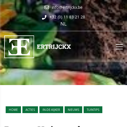
info@ertrijckx.be
+32 (0) 11 83 21 28
NL
HOME
ACTIES
IN-DE-KIJKER
NIEUWS
TUINTIPS