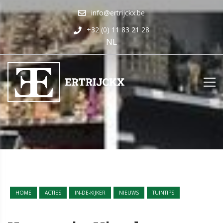
info@ertrijckx.be
+32 (0) 11 83 21 28
NL
HOME
ACTIES
IN-DE-KIJKER
NIEUWS
TUINTIPS